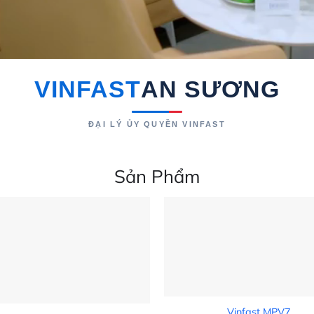
VINFAST
AN SƯƠNG
ĐẠI LÝ ỦY QUYỀN VINFAST
Sản Phẩm
Vinfast MPV7