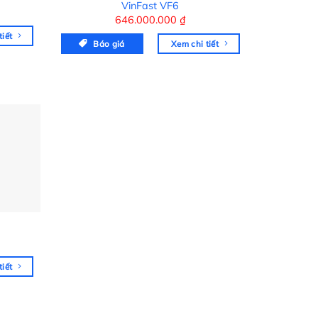
VinFast VF6
646.000.000
₫
tiết
Báo giá
Xem chi tiết
tiết