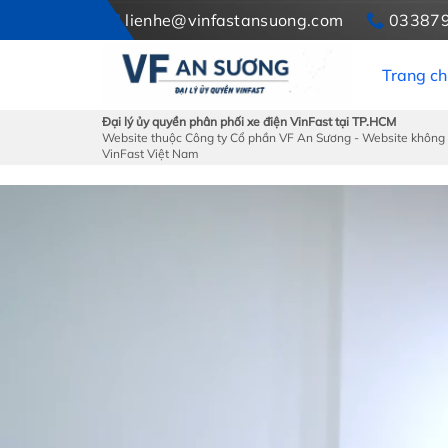
Skip
lienhe@vinfastansuong.com
03387
to
content
Trang ch
Đại lý ủy quyền phân phối xe điện VinFast tại TP.HCM
Website thuộc Công ty Cổ phần VF An Sương - Website không 
VinFast Việt Nam