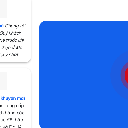
hà
Chúng tôi
 Quý khách
xe trước khi
 chọn được
ng ý nhất.
 khuyến mãi
ôn cung cấp
ch hàng các
 ưu đãi hấp
 và Đại lý.