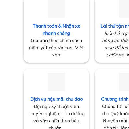
Thanh toán & Nhận xe
Lái thử tận n
nhanh chóng
luôn hỗ trợ
Giá bán theo chính sách
hàng lái thử 
niêm yết của VinFast Việt
mua để lựa
Nam
chiếc xe ư
Dịch vụ hậu mãi chu đáo
Chương trình
Đội ngũ kỹ thuật viên
Chúng tôi lu
chuyên nghiệp, bảo dưỡng
cho Quý khá
và sửa chữa theo tiêu
khuyến mãi,
chuẩn .
dẫn từ Hãng