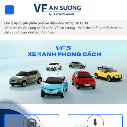
Skip
to
content
Đại lý ủy quyền phân phối xe điện VinFast tại TP.HCM
Website thuộc Công ty Cổ phần VF An Sương - Website không phải website
chính thức của VinFast Việt Nam