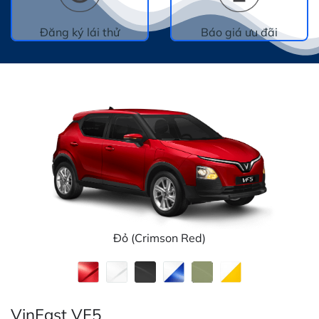
Đăng ký lái thử
Báo giá ưu đãi
Đỏ (Crimson Red)
VinFast VF5