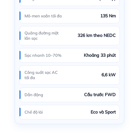
135 Nm
Mô-men xoắn tối đa
Quãng đường một
326 km theo NEDC
lần sạc
Khoảng 33 phút
Sạc nhanh 10–70%
Công suất sạc AC
6,6 kW
tối đa
Cầu trước FWD
Dẫn động
Eco và Sport
Chế độ lái