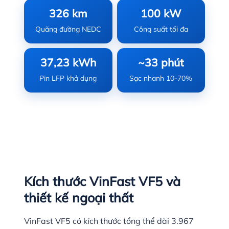
326 km
100 kW
Quãng đường NEDC
Công suất tối đa
37,23 kWh
~33 phút
Pin LFP khả dụng
Sạc nhanh 10-70%
Kích thước VinFast VF5 và
thiết kế ngoại thất
VinFast VF5 có kích thước tổng thể dài 3.967