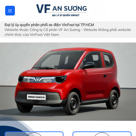
Skip
to
content
Đại lý ủy quyền phân phối xe điện VinFast tại TP.HCM
Website thuộc Công ty Cổ phần VF An Sương - Website không phải website
chính thức của VinFast Việt Nam