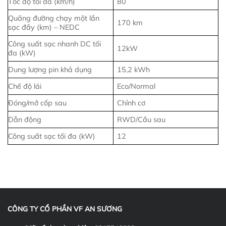
Tốc độ tối đa (km/h)
80
Quãng đường chạy một lần
170 km
sạc đầy (km) – NEDC
Công suất sạc nhanh DC tối
12kW
đa (kW)
Dung lượng pin khả dụng
15,2 kWh
Chế độ lái
Eco/Normal
Đóng/mở cốp sau
Chỉnh cơ
Dẫn động
RWD/Cầu sau
Công suất sạc tối đa (kW)
12
CÔNG TY CỔ PHẦN VF AN SƯƠNG