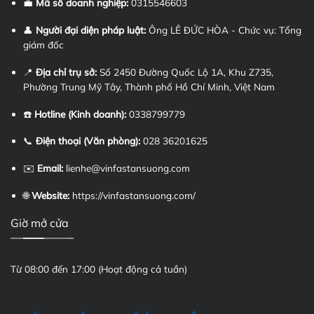
💼
Mã số doanh nghiệp:
0315546603
👤
Người đại diện pháp luật:
Ông LÊ ĐỨC HÒA - Chức vụ: Tổng
giám đốc
📍
Địa chỉ trụ sở:
Số 2450 Đường Quốc Lộ 1A, Khu Z735,
Phường Trung Mỹ Tây, Thành phố Hồ Chí Minh, Việt Nam
☎️
Hotline (Kinh doanh):
0338799779
📞
Điện thoại (Văn phòng):
028 36201625
✉️
Email:
lienhe@vinfastansuong.com
🌐
Website:
https://vinfastansuong.com/
Giờ mở cửa
Từ 08:00 đến 17:00 (Hoạt động cả tuần)