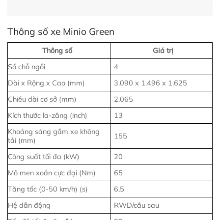
Thông số xe Minio Green
Thông số
Giá trị
Số chỗ ngồi
4
Dài x Rộng x Cao (mm)
3.090 x 1.496 x 1.625
Chiều dài cơ sở (mm)
2.065
Kích thước la-zăng (inch)
13
Khoảng sáng gầm xe không
155
tải (mm)
Công suất tối đa (kW)
20
Mô men xoắn cực đại (Nm)
65
Tăng tốc (0-50 km/h) (s)
6,5
Hệ dẫn động
RWD/cầu sau