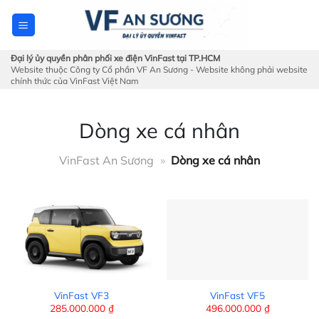
Skip
to
content
Đại lý ủy quyền phân phối xe điện VinFast tại TP.HCM
Website thuộc Công ty Cổ phần VF An Sương - Website không phải website
chính thức của VinFast Việt Nam
Dòng xe cá nhân
VinFast An Sương
»
Dòng xe cá nhân
VinFast VF3
VinFast VF5
285.000.000
₫
496.000.000
₫