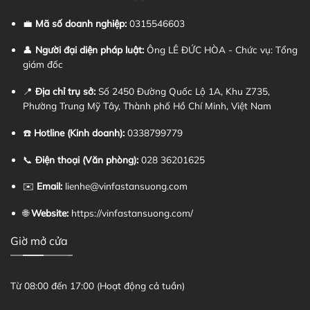
💼
Mã số doanh nghiệp:
0315546603
👤
Người đại diện pháp luật:
Ông LÊ ĐỨC HÒA - Chức vụ: Tổng
giám đốc
📍
Địa chỉ trụ sở:
Số 2450 Đường Quốc Lộ 1A, Khu Z735,
Phường Trung Mỹ Tây, Thành phố Hồ Chí Minh, Việt Nam
☎️
Hotline (Kinh doanh):
0338799779
📞
Điện thoại (Văn phòng):
028 36201625
✉️
Email:
lienhe@vinfastansuong.com
🌐
Website:
https://vinfastansuong.com/
Giờ mở cửa
Từ 08:00 đến 17:00 (Hoạt động cả tuần)